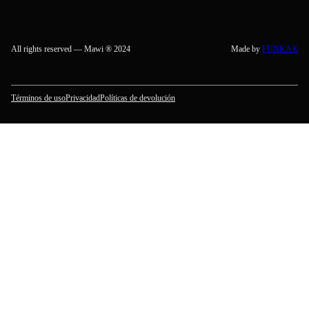
All rights reserved — Mawi ® 2024
Made by
FUNKA®
Términos de uso
Privacidad
Políticas de devolución