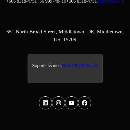
+506 8318-4751
+56 999748410
+506 8318-4751
hola@mawi.io
651 North Broad Street, Middletown, DE, Middletown,
US, 19709
soporte@mawi.io
Soporte técnico: