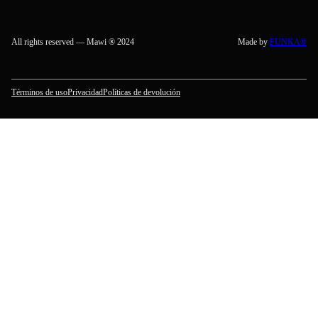
All rights reserved — Mawi ® 2024
Made by
FUNKA®
Términos de uso
Privacidad
Políticas de devolución