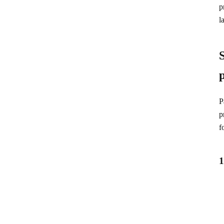
p
l
P
p
f
1