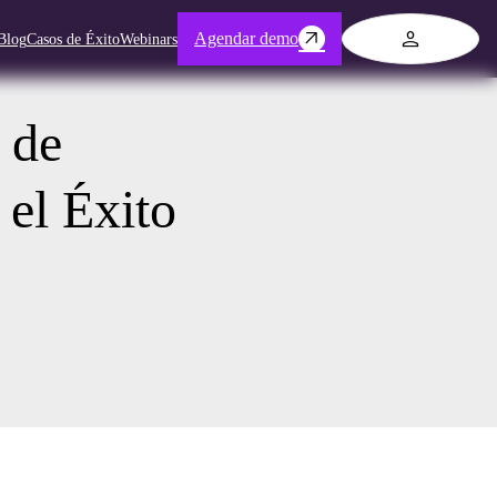
Log in
Agendar demo
Blog
Casos de Éxito
Webinars
 de
 el Éxito