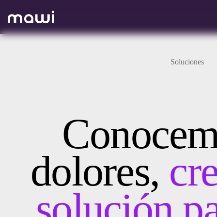
Soluciones
Conocemo
dolores,
cr
solución pa