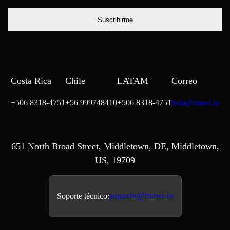
correo
electrónico
Costa Rica
Chile
LATAM
Correo
+506 8318-4751
+56 999748410
+506 8318-4751
hola@mawi.io
651 North Broad Street, Middletown, DE, Middletown,
US, 19709
soporte@mawi.io
Soporte técnico: